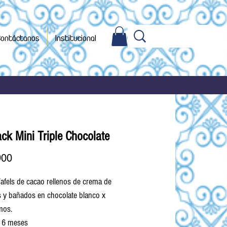
ontáctanos
Institucional
ck Mini Triple Chocolate
Precio
900
afels de cacao rellenos de crema de
s y bañados en chocolate blanco x
mos.
l: 6 meses