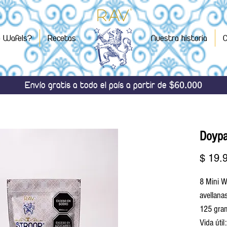
p Wafels?
Recetas
Nuestra historia
C
60.000
Envío gratis a todo el país a partir de $
Doypa
$ 19.
8 Mini W
avellana
125 gra
Vida úti