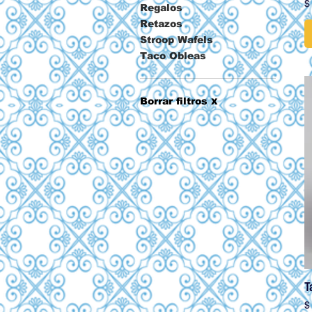
P
$
Regalos
Retazos
Stroop Wafels
Taco Obleas
Borrar filtros
X
T
P
$