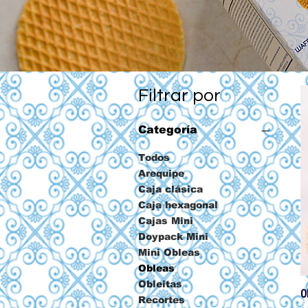
Filtrar por
Categoría
Todos
Arequipe
Caja clásica
Caja hexagonal
Cajas Mini
Doypack Mini
Mini Obleas
Obleas
Obleitas
O
Recortes