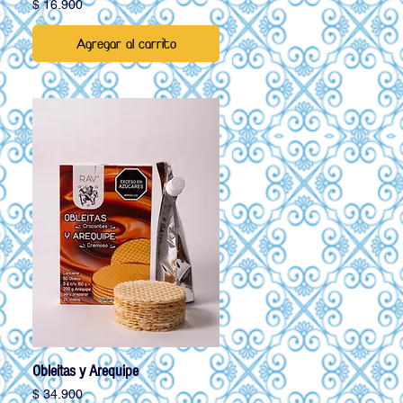
Precio
$ 16.900
Agregar al carrito
Obleitas y Arequipe
Vista rápida
Precio
$ 34.900