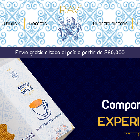
p Wafels?
Recetas
Nuestra historia
C
60.000
Envío gratis a todo el país a partir de $
Compar
EXPERI