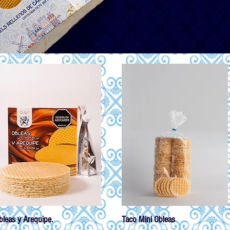
bleas y Arequipe.
Taco Mini Obleas
Vista rápida
Vista rápida